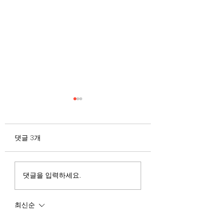
무엇이 AI 강국인가
중국 경제의 구조
험요소 분석: 신용
정부가 AI G3를 외치고 있
과 자본 이탈의 동
댓글 3개
다. 미국, 중국 다음 3위권
서론 2025년 현재 
행
진입을 국가 목표로 삼았다.
는 두 가지 거시적 
100조 원 규모 펀드를 조성
동시에 진행되고 있다
하고, AI 예산을 84% 증액
신용 시장의 급격한
댓글을 입력하세요.
했다. NVIDIA로부터 26만
외국 자본의 대규모
개 블랙웰 GPU를 공급받기
다. 이 두 현상은 각
최신순
로 했고, OpenAI와 파트너
적인 원인을 가지고 