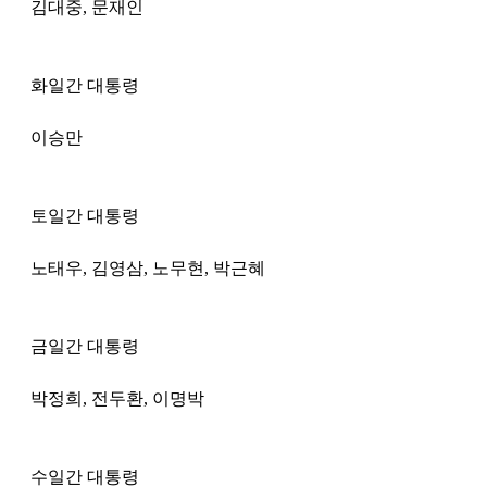
김대중, 문재인
화일간 대통령
이승만
토일간 대통령
노태우, 김영삼, 노무현, 박근혜
금일간 대통령
박정희, 전두환, 이명박 
수일간 대통령 