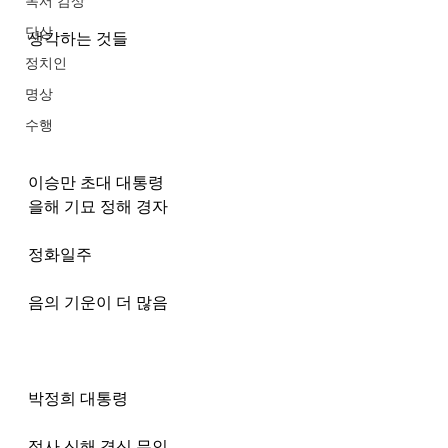
독서 감상
단상
생각하는 것들 
정치인
명상
수행
이승만 초대 대통령 
을해 기묘 정해 경자 
정화일주 
음의 기운이 더 많음 
박정희 대통령
정사 신해 경신 무인 