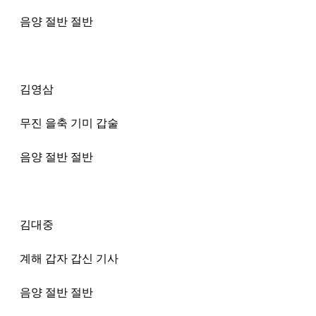
음양 절반 절반 
김영삼
무진 을축 기미 갑술 
음양 절반 절반 
김대중
계해 갑자 갑신 기사
음양 절반 절반 