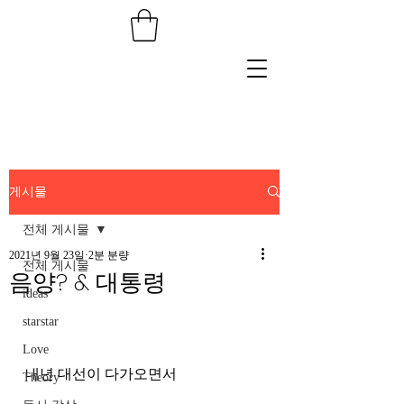
게시물
전체 게시물
2021년 9월 23일
2분 분량
전체 게시물
음양? & 대통령
ideas
starstar
Love
내년 대선이 다가오면서 
Theory