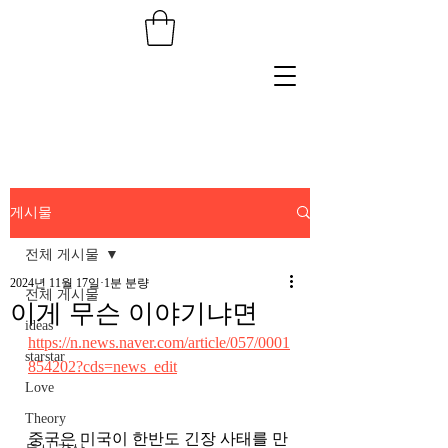
게시물
전체 게시물
2024년 11월 17일
1분 분량
전체 게시물
이게 무슨 이야기냐면
ideas
https://n.news.naver.com/article/057/0001
starstar
854202?cds=news_edit
Love
Theory
중국은 미국이 한반도 긴장 사태를 만