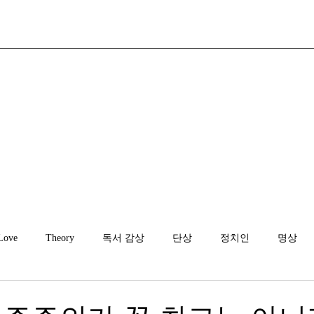
Love
Theory
독서 감상
단상
정치인
명상