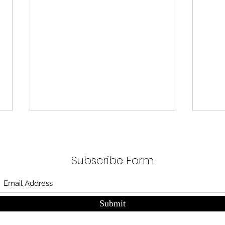
무엇이 AI 강국인가
중국
분석
정부가 AI G3를 외치고 있다. 미
동시
Subscribe Form
국, 중국 다음 3위권 진입을 국가
서론 
목표로 삼았다. 100조 원 규모 펀드
가지
를 조성하고, AI 예산을 84% 증액
고 있
했다. NVIDIA로부터 26만 개 블랙
수축
Submit
웰 GPU를 공급받기로 했고,
다. 
OpenAI와 파트너십도 체결했다.
인을 