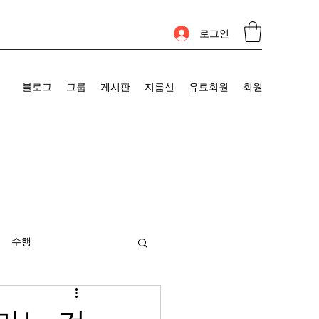
로그인
블로그
그룹
게시판
지름신
유료회원
회원
수행