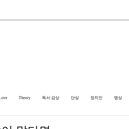
Love
Theory
독서 감상
단상
정치인
명상