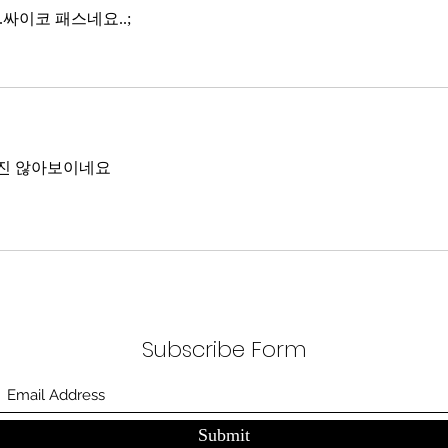
거다. 그런데 AI 강국이 뭔지부터
..싸이코 패스네요..;
둔화
물
봐야 
태
같진 않아보이네요
Subscribe Form
Submit