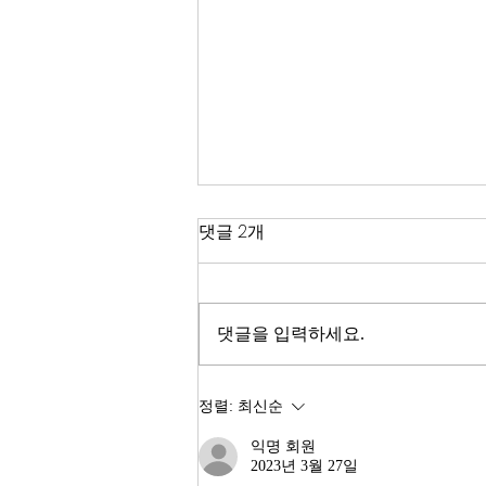
한국 경제
댓글 2개
2026년이 밝았다. KOSPI는 4,400
을 돌파하며 사상 최고치를 경신했
고, 서울 아파트 값은 2025년 한 해
댓글을 입력하세요.
동안 8.71% 올랐다. 1999년 이후
최고의 주식시장 수익률이라고 한
다. 숫자만 보면 대한민국 경제가
정렬:
최신순
전성기를 구가하는 것처럼 보인다.
익명 회원
그러나 상가 절반이 공실이고, 폐
2023년 3월 27일
업 신고가 줄을 잇는다. 자영업자