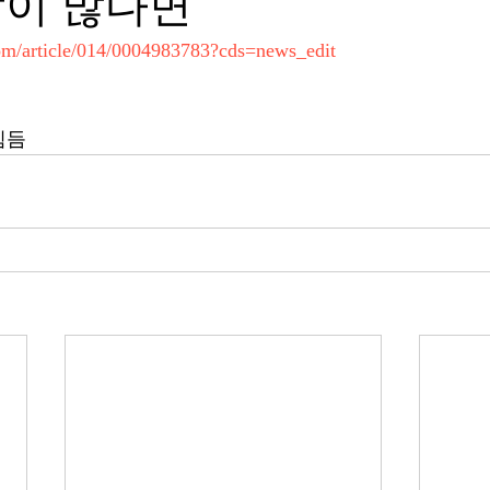
람이 많다면
com/article/014/0004983783?cds=news_edit
힘듬