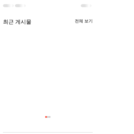
최근 게시물
전체 보기
무엇이 AI 강국인가
중국 경제의 구조
험요소 분석: 신용