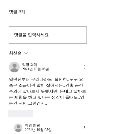
험요소 분석: 신용
정부가 AI G3를 외치고 있
과 자본 이탈의 동
댓글 6개
다. 미국, 중국 다음 3위권
서론 2025년 현재 
행
진입을 국가 목표로 삼았다.
는 두 가지 거시적 
100조 원 규모 펀드를 조성
동시에 진행되고 있다
하고, AI 예산을 84% 증액
신용 시장의 급격한
댓글을 입력하세요.
했다. NVIDIA로부터 26만
외국 자본의 대규모
개 블랙웰 GPU를 공급받기
다. 이 두 현상은 각
최신순
로 했고, OpenAI와 파트너
적인 원인을 가지고 
십도 체결했다. 소버린 AI
상호 강화하는 악순
익명 회원
라는 말도 나온다. 국가 주
2021년 10월 05일
(Vicious Cycle) 
권을 지키는 AI를 만들겠다
하고 있다는 점에서
몇년전부터 우리나라도  불안한..ㅜㅜ 요
는 거다. 그런데 AI 강국이
경기 둔화와는 질적
즘은 소급이란 말이 싫어지는..간혹 공산
뭔지부터 물
주의에 살아보지 못했지만, 돈내고 살아보
른 국면으로 봐야 한다
는 체험을 하고 있다는 생각이 들때도..있
장. 신용 수축의 실태
는건 저만 그런건지..
좋아요
익명 회원
2021년 10월 05일