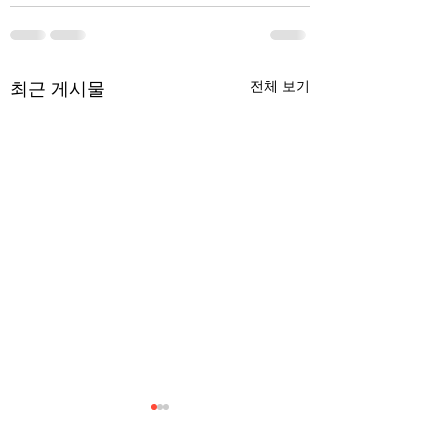
최근 게시물
전체 보기
무엇이 AI 강국인가
중국 경제의 구조