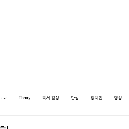
Love
Theory
독서 감상
단상
정치인
명상