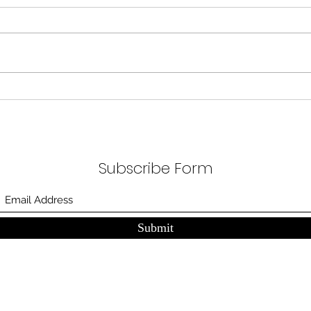
분석
정부가 AI G3를 외치고 있다. 미
동시
국, 중국 다음 3위권 진입을 국가
서론 
목표로 삼았다. 100조 원 규모 펀드
가지
를 조성하고, AI 예산을 84% 증액
고 있
했다. NVIDIA로부터 26만 개 블랙
수축
웰 GPU를 공급받기로 했고,
다. 
OpenAI와 파트너십도 체결했다.
인을 
소버린 AI라는 말도 나온다. 국가
는 악순
주권을 지키는 AI를 만들겠다는
성하
거다. 그런데 AI 강국이 뭔지부터
Subscribe Form
둔화
물
봐야 
태
Submit