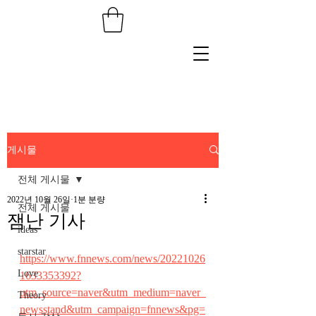
게시물
전체 게시물
2022년 10월 26일
1분 분량
전체 게시물
잼난 기사
ideas
starstar
https://www.fnnews.com/news/20221026
Love
1633353392?
utm_source=naver&utm_medium=naver_
Theory
newsstand&utm_campaign=fnnews&pg=