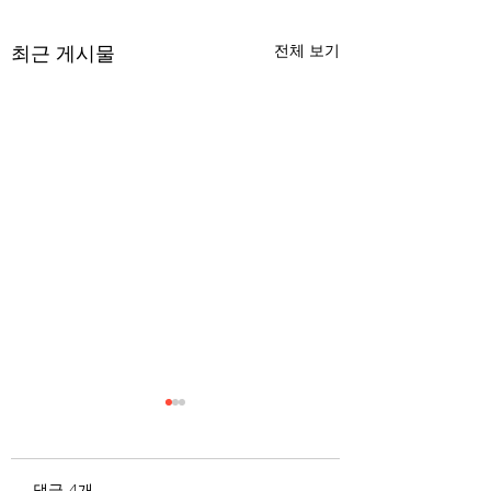
최근 게시물
전체 보기
무엇이 AI 강국인가
중국 경제의 구조
험요소 분석: 신용
정부가 AI G3를 외치고 있
과 자본 이탈의 동
댓글 4개