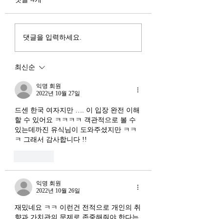
다. 미국, 중국 다음 3위권
서론 2025년 현재 
행
진입을 국가 목표로 삼았다.
는 두 가지 거시적 
100조 원 규모 펀드를 조성
동시에 진행되고 있다
하고, AI 예산을 84% 증액
신용 시장의 급격한
댓글을 입력하세요.
했다. NVIDIA로부터 26만
외국 자본의 대규모
개 블랙웰 GPU를 공급받기
다. 이 두 현상은 각
최신순
로 했고, OpenAI와 파트너
적인 원인을 가지고 
십도 체결했다. 소버린 AI
상호 강화하는 악순
익명 회원
라는 말도 나온다. 국가 주
2022년 10월 27일
(Vicious Cycle) 
권을 지키는 AI를 만들겠다
하고 있다는 점에서
드센 한국 여자지만 …. 이 입장 완전 이해 
는 거다. 그런데 AI 강국이
경기 둔화와는 질적
할 수 있어요 ㅋㅋㅋㅋ 객관적으로 볼 수 
뭔지부터 물
있는데까진 유식님이 도와주셨지만 ㅋㅋ
른 국면으로 봐야 한다
ㅋ 그래서 감사합니다 !!
장. 신용 수축의 실태
좋아요
익명 회원
2022년 10월 26일
재밌네요 ㅋㅋ 이런건 전적으로 개인의 취
향과 가치관의 문제로 존중해줘야 한다는