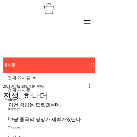
게시물
전체 게시물
2021년 7월 28일
1분 분량
전체 게시물
전생....하나더
ideas
이건 직업은 모르겠는데...
starstar
Love
그냥 중국의 명망가 세력가였단다
Theory