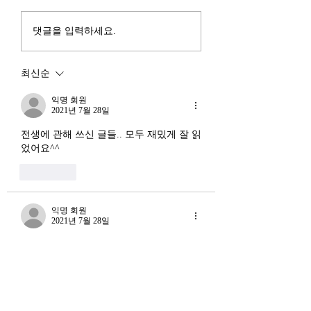
100조 원 규모 펀드를 조성
동시에 진행되고 있다
하고, AI 예산을 84% 증액
신용 시장의 급격한
댓글을 입력하세요.
했다. NVIDIA로부터 26만
외국 자본의 대규모
개 블랙웰 GPU를 공급받기
다. 이 두 현상은 각
최신순
로 했고, OpenAI와 파트너
적인 원인을 가지고 
십도 체결했다. 소버린 AI
상호 강화하는 악순
익명 회원
라는 말도 나온다. 국가 주
2021년 7월 28일
(Vicious Cycle) 
권을 지키는 AI를 만들겠다
하고 있다는 점에서
전생에 관해 쓰신 글들.. 모두 재밌게 잘 읽
는 거다. 그런데 AI 강국이
경기 둔화와는 질적
었어요^^
뭔지부터 물
른 국면으로 봐야 한다
좋아요
장. 신용 수축의 실태
익명 회원
2021년 7월 28일
사람의 전생이 사람이 아닐 수도 있겠죠?  
어르신은 다 사람이셨나 봅니다......부럽습
니다...
좋아요