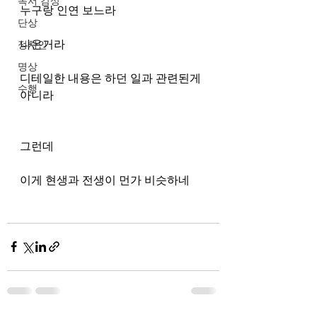
독서 감상
누구랑 인연 보느라 
단상
나온거라
정치인
명상
디테일한 내용은 하던 일과 관련된게 
수행
아니라
그런데
이게 현생과 전생이 먼가 비슷하네