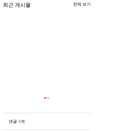
최근 게시물
전체 보기
무엇이 AI 강국인가
중국 경제의 구조
험요소 분석: 신용
정부가 AI G3를 외치고 있
과 자본 이탈의 동
댓글 4개
다. 미국, 중국 다음 3위권
서론 2025년 현재 
행
진입을 국가 목표로 삼았다.
는 두 가지 거시적 