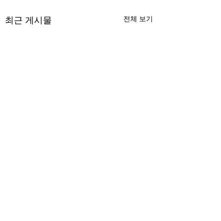
최근 게시물
전체 보기
무엇이 AI 강국인가
중국 경제의 구조
험요소 분석: 신용
정부가 AI G3를 외치고 있
과 자본 이탈의 동
댓글
다. 미국, 중국 다음 3위권
서론 2025년 현재 