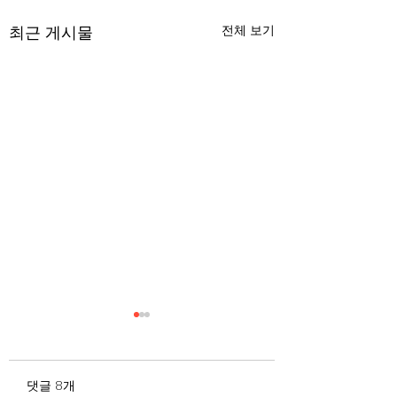
최근 게시물
전체 보기
무엇이 AI 강국인가
중국 경제의 구조
험요소 분석: 신용
정부가 AI G3를 외치고 있
과 자본 이탈의 동
댓글 8개
다. 미국, 중국 다음 3위권
서론 2025년 현재 