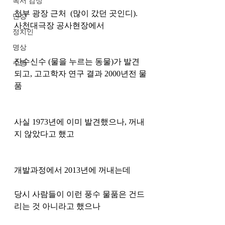
독서 감상
천부 광장 근처  (많이 갔던 곳인디).  
단상
사천대극장 공사현장에서 
정치인
명상
진수신수 (물을 누르는 동물)가 발견
수행
되고, 고고학자 연구 결과 2000년전 물
품
사실 1973년에 이미 발견했으나, 꺼내
지 않았다고 했고
개발과정에서 2013년에 꺼내는데
당시 사람들이 이런 풍수 물품은 건드
리는 것 아니라고 했으나