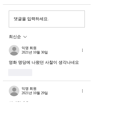
행
진입을 국가 목표로 삼았다.
는 두 가지 거시적 
100조 원 규모 펀드를 조성
동시에 진행되고 있다
하고, AI 예산을 84% 증액
신용 시장의 급격한
댓글을 입력하세요.
했다. NVIDIA로부터 26만
외국 자본의 대규모
개 블랙웰 GPU를 공급받기
다. 이 두 현상은 각
최신순
로 했고, OpenAI와 파트너
적인 원인을 가지고 
십도 체결했다. 소버린 AI
상호 강화하는 악순
익명 회원
라는 말도 나온다. 국가 주
2021년 10월 30일
(Vicious Cycle) 
권을 지키는 AI를 만들겠다
하고 있다는 점에서
영화 명당에 나왔던 사찰이 생각나네요
는 거다. 그런데 AI 강국이
경기 둔화와는 질적
좋아요
뭔지부터 물
른 국면으로 봐야 한다
장. 신용 수축의 실태
익명 회원
2021년 10월 29일
신기하네요..
좋아요
익명 회원