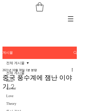
게시물
전체 게시물
2021년 10월 30일
1분 분량
전체 게시물
중국 풍수계에 잼난 이야
ideas
기 2
starstar
Love
Theory