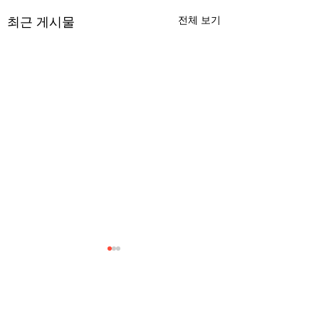
최근 게시물
전체 보기
무엇이 AI 강국인가
중국 경제의 구조
험요소 분석: 신용
정부가 AI G3를 외치고 있
과 자본 이탈의 동
댓글 13개
다. 미국, 중국 다음 3위권
서론 2025년 현재 
행