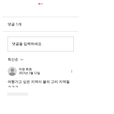
무엇이 AI 강국인가
중국 경제의 구조
험요소 분석: 신용
정부가 AI G3를 외치고 있
과 자본 이탈의 동
댓글 5개
다. 미국, 중국 다음 3위권
서론 2025년 현재 
행
진입을 국가 목표로 삼았다.
는 두 가지 거시적 
100조 원 규모 펀드를 조성
동시에 진행되고 있다
하고, AI 예산을 84% 증액
신용 시장의 급격한
댓글을 입력하세요.
했다. NVIDIA로부터 26만
외국 자본의 대규모
개 블랙웰 GPU를 공급받기
다. 이 두 현상은 각
최신순
로 했고, OpenAI와 파트너
적인 원인을 가지고 
십도 체결했다. 소버린 AI
상호 강화하는 악순
익명 회원
라는 말도 나온다. 국가 주
2023년 2월 12일
(Vicious Cycle) 
권을 지키는 AI를 만들겠다
하고 있다는 점에서
여행가고 싶은 지역이 불의 고리 지역들 
는 거다. 그런데 AI 강국이
경기 둔화와는 질적
ㅋㅋㅋ
뭔지부터 물
른 국면으로 봐야 한다
좋아요
장. 신용 수축의 실태
익명 회원
2023년 2월 08일