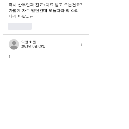
혹시 산부인과 진료+치료 받고 오는건요? 
가볍게 자주 받던건데 오늘따라 악 소리 
나게 아팠...ㅠ
좋아요
익명 회원
2021년 8월 09일
!