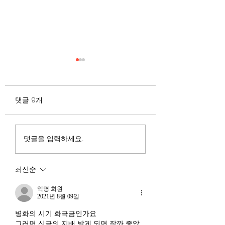
무엇이 AI 강국인가
중국 경제의 구조
험요소 분석: 신용
정부가 AI G3를 외치고 있
과 자본 이탈의 동
댓글 9개
다. 미국, 중국 다음 3위권
서론 2025년 현재 
행
진입을 국가 목표로 삼았다.
는 두 가지 거시적 
100조 원 규모 펀드를 조성
동시에 진행되고 있다
하고, AI 예산을 84% 증액
신용 시장의 급격한
댓글을 입력하세요.
했다. NVIDIA로부터 26만
외국 자본의 대규모
개 블랙웰 GPU를 공급받기
다. 이 두 현상은 각
최신순
로 했고, OpenAI와 파트너
적인 원인을 가지고 
십도 체결했다. 소버린 AI
상호 강화하는 악순
익명 회원
라는 말도 나온다. 국가 주
2021년 8월 09일
(Vicious Cycle) 
권을 지키는 AI를 만들겠다
하고 있다는 점에서
병화의 시기 화극금인가요
는 거다. 그런데 AI 강국이
경기 둔화와는 질적
그러면 신금의 지배 받게 되면 잠깐 좋았