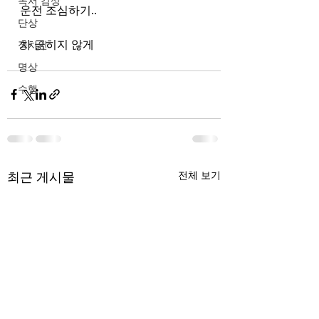
독서 감상
운전 조심하기..
단상
차 긁히지 않게 
정치인
명상
수행
최근 게시물
전체 보기