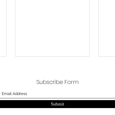
무엇이 AI 강국인가
중국
분석
정부가 AI G3를 외치고 있다. 미
동시
Subscribe Form
국, 중국 다음 3위권 진입을 국가
서론 
목표로 삼았다. 100조 원 규모 펀드
가지
를 조성하고, AI 예산을 84% 증액
고 있
했다. NVIDIA로부터 26만 개 블랙
수축
Submit
웰 GPU를 공급받기로 했고,
다. 
OpenAI와 파트너십도 체결했다.
인을 