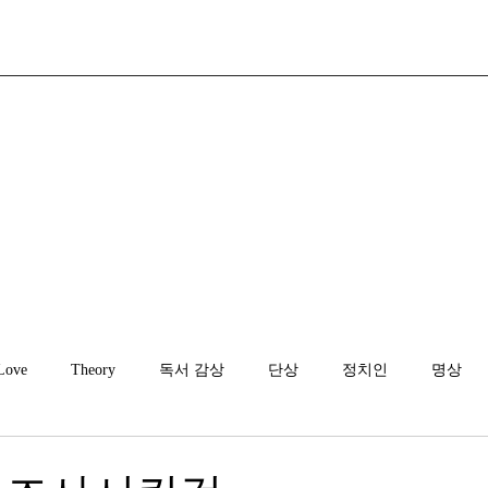
Love
Theory
독서 감상
단상
정치인
명상