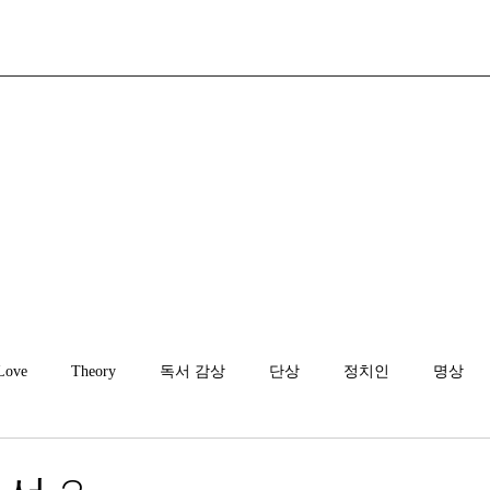
Love
Theory
독서 감상
단상
정치인
명상