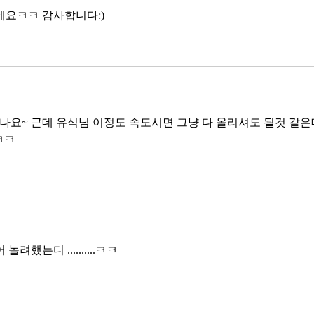
게요ㅋㅋ 감사합니다:)
잼나요~ 근데 유식님 이정도 속도시면 그냥 다 올리셔도 될것 같은
ㅋㅋ
했는디 ..........ㅋㅋ 