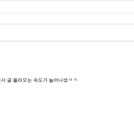
무엇이 AI 강국인가
중국
분석
정부가 AI G3를 외치고 있다. 미
동시
국, 중국 다음 3위권 진입을 국가
서론 
목표로 삼았다. 100조 원 규모 펀드
가지
를 조성하고, AI 예산을 84% 증액
고 있
했다. NVIDIA로부터 26만 개 블랙
수축
웰 GPU를 공급받기로 했고,
다. 
OpenAI와 파트너십도 체결했다.
인을 
소버린 AI라는 말도 나온다. 국가
는 악순
주권을 지키는 AI를 만들겠다는
성하
거다. 그런데 AI 강국이 뭔지부터
셔서 글 올라오는 속도가 늘어나셨ㅋㅋ
둔화
물
봐야 
태