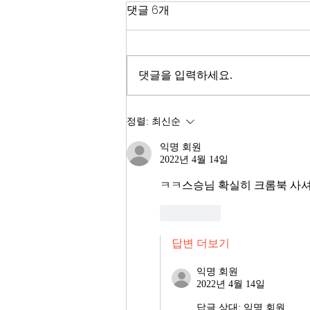
한국 경제
댓글 6개
2026년이 밝았다. KOSPI는 4,400
을 돌파하며 사상 최고치를 경신했
고, 서울 아파트 값은 2025년 한 해
댓글을 입력하세요.
동안 8.71% 올랐다. 1999년 이후
최고의 주식시장 수익률이라고 한
다. 숫자만 보면 대한민국 경제가
정렬:
최신순
전성기를 구가하는 것처럼 보인다.
익명 회원
그러나 상가 절반이 공실이고, 폐
2022년 4월 14일
업 신고가 줄을 잇는다. 자영업자
10명 중 4명 이상이 향후 3년 내
ㅋㅋ스승님 확실히 크롬북 사
좋아요
답변 더보기
익명 회원
2022년 4월 14일
답글 상대:
익명 회원