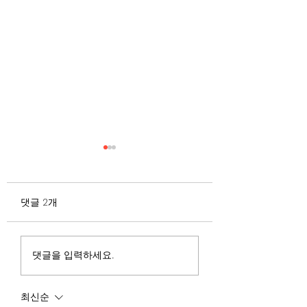
무엇이 AI 강국인가
중국 경제의 구조
험요소 분석: 신용
정부가 AI G3를 외치고 있
과 자본 이탈의 동
댓글 2개
다. 미국, 중국 다음 3위권
서론 2025년 현재 
행
진입을 국가 목표로 삼았다.
는 두 가지 거시적 
100조 원 규모 펀드를 조성
동시에 진행되고 있다
하고, AI 예산을 84% 증액
신용 시장의 급격한
댓글을 입력하세요.
했다. NVIDIA로부터 26만
외국 자본의 대규모
개 블랙웰 GPU를 공급받기
다. 이 두 현상은 각
최신순
로 했고, OpenAI와 파트너
적인 원인을 가지고 