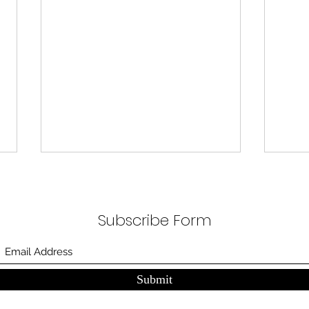
무엇이 AI 강국인가
중국
분석
정부가 AI G3를 외치고 있다. 미
동시
Subscribe Form
국, 중국 다음 3위권 진입을 국가
서론 
목표로 삼았다. 100조 원 규모 펀드
가지
를 조성하고, AI 예산을 84% 증액
고 있
했다. NVIDIA로부터 26만 개 블랙
수축
Submit
웰 GPU를 공급받기로 했고,
다. 
OpenAI와 파트너십도 체결했다.
인을 