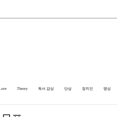
Love
Theory
독서 감상
단상
정치인
명상