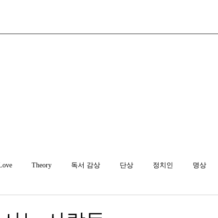
Love
Theory
독서 감상
단상
정치인
명상