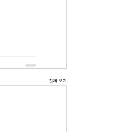
전체 보기