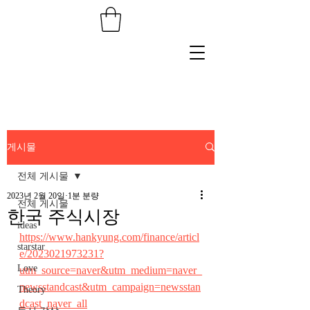
게시물
전체 게시물
2023년 2월 20일
1분 분량
전체 게시물
한국 주식시장
ideas
https://www.hankyung.com/finance/articl
starstar
e/2023021973231?
Love
utm_source=naver&utm_medium=naver_
newsstandcast&utm_campaign=newsstan
Theory
dcast_naver_all