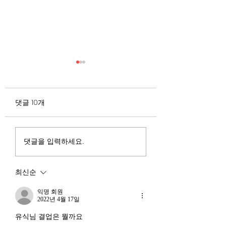
무엇이 AI 강국인가
중국 경제의 구조
험요소 분석: 신용
정부가 AI G3를 외치고 있
과 자본 이탈의 동
댓글 10개
다. 미국, 중국 다음 3위권
서론 2025년 현재 
행
진입을 국가 목표로 삼았다.
는 두 가지 거시적 
100조 원 규모 펀드를 조성
동시에 진행되고 있다
하고, AI 예산을 84% 증액
신용 시장의 급격한
댓글을 입력하세요.
했다. NVIDIA로부터 26만
외국 자본의 대규모
개 블랙웰 GPU를 공급받기
다. 이 두 현상은 각
최신순
로 했고, OpenAI와 파트너
적인 원인을 가지고 
십도 체결했다. 소버린 AI
상호 강화하는 악순
익명 회원
라는 말도 나온다. 국가 주
2022년 4월 17일
(Vicious Cycle) 
권을 지키는 AI를 만들겠다
하고 있다는 점에서
유식님 결업은 뭘까요
는 거다. 그런데 AI 강국이
경기 둔화와는 질적