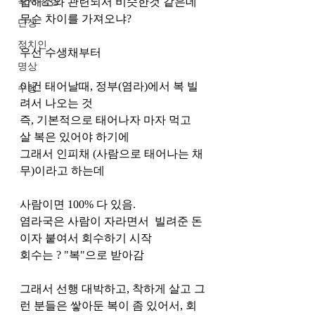
독서 감상
업해소와 관련되서 비슷한것 같은데 
무슨 차이를 가져오냐?
단상
정치인
우선 수생채부터
명상
이건 태어날때, 정부(염라)에서 복 빌
수행
려서 나오는 것 
즉, 기본적으로 태어나자 마자 먹고 
살 복은 있어야 하기에 
그래서 인피채 (사람으로 태어나는 채
무)이라고 하는데
사람이면 100% 다 있음.
염라국은 사람이 자라면서  빌려준 돈 
이자 붙여서 회수하기 시작 
회수는 ? "복"으로 받아감
그래서 선행 대박하고, 착하게 살고 그
런 분들은 쌓아둔 복이 좀 있어서, 회