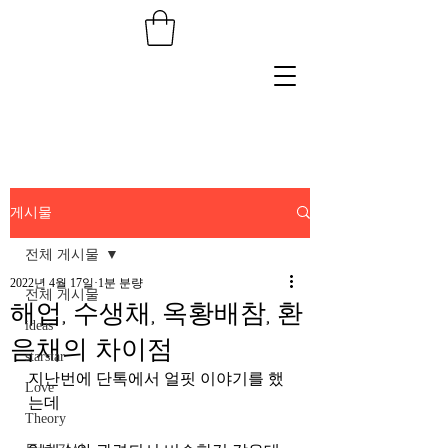
게시물
전체 게시물
2022년 4월 17일
1분 분량
전체 게시물
해업, 수생채, 옥황배참, 환
ideas
음채의 차이점
starstar
지난번에 단톡에서 얼핏 이야기를 했
Love
는데 
Theory