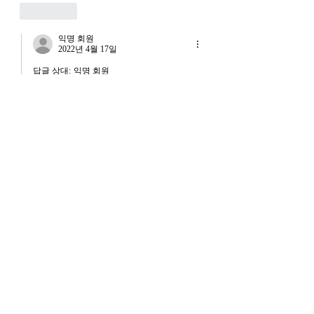
좋아요
뭔지부터 물
른 국면으로 봐야 한다
장. 신용 수축의 실태
익명 회원
2022년 4월 17일
답글 상대:
익명 회원
해업하고 같은거...해업이 사실 여러개
임..그냥 해업이라 부를 뿐..ㅋㅋ
좋아요
익명 회원
2022년 4월 17일
이게 참… 
(그나마)기회가 한 번 더 있다는 걸 다행이
라 여겨야 할지..
아님 그것마저도 현생 돈으로 해결해야 한
다는 게.. 이런 생각하면 안 되는 건지….  
씁쓸하네요. 
좋아요