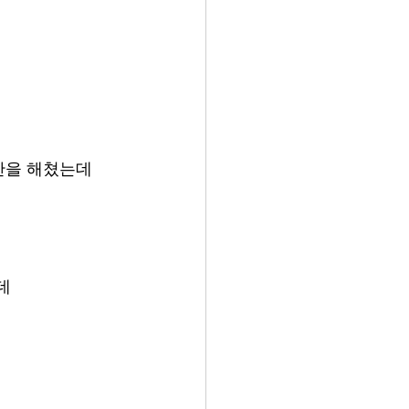
인간을 해쳤는데
데