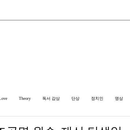
Love
Theory
독서 감상
단상
정치인
명상