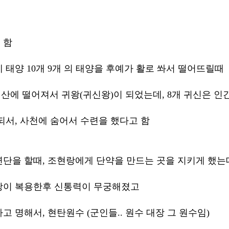
 함
 태양 10개 9개 의 태양을 후예가 활로 쏴서 떨어뜨릴때 
성산에 떨어져서 귀왕(귀신왕)이 되었는데, 8개 귀신은 
되서, 사천에 숨어서 수련을 했다고 함
단을 할때, 조현랑에게 단약을 만드는 곳을 지키게 했는
랑이 복용한후 신통력이 무궁해졌고 
 명해서, 현탄원수 (군인들.. 원수 대장 그 원수임)