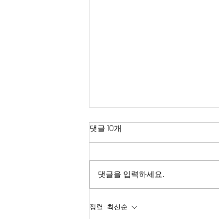
한국 경제
댓글 10개
2026년이 밝았다. KOSPI는 4,400
을 돌파하며 사상 최고치를 경신했
고, 서울 아파트 값은 2025년 한 해
댓글을 입력하세요.
동안 8.71% 올랐다. 1999년 이후
최고의 주식시장 수익률이라고 한
다. 숫자만 보면 대한민국 경제가
정렬:
최신순
전성기를 구가하는 것처럼 보인다.