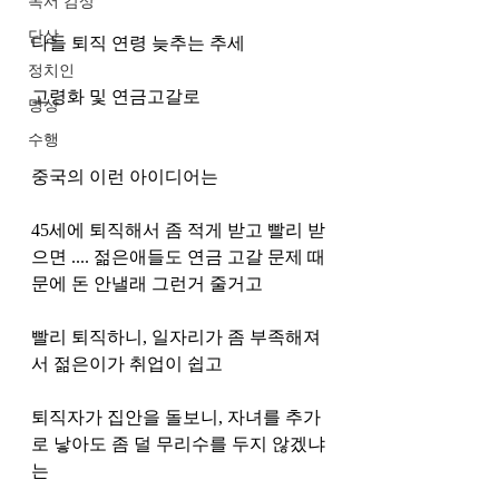
독서 감상
단상
다들 퇴직 연령 늦추는 추세
정치인
고령화 및 연금고갈로
명상
수행
중국의 이런 아이디어는
45세에 퇴직해서 좀 적게 받고 빨리 받
으면 .... 젊은애들도 연금 고갈 문제 때
문에 돈 안낼래 그런거 줄거고
빨리 퇴직하니, 일자리가 좀 부족해져
서 젊은이가 취업이 쉽고
퇴직자가 집안을 돌보니, 자녀를 추가
로 낳아도 좀 덜 무리수를 두지 않겠냐
는