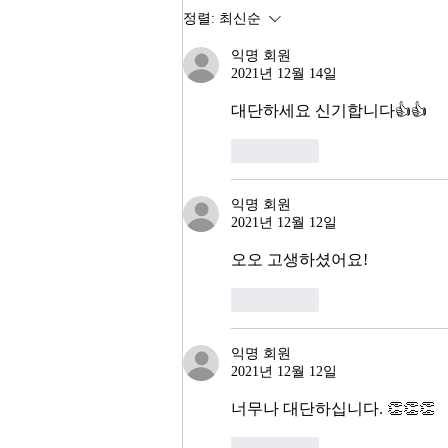
다. 숫자만 보면 대한민국 경제가
정렬:
최신순
전성기를 구가하는 것처럼 보인다.
익명 회원
그러나 상가 절반이 공실이고, 폐
2021년 12월 14일
업 신고가 줄을 잇는다. 자영업자
10명 중 4명 이상이 향후 3년 내
대단하세요 신기합니다👍👍
좋아요
익명 회원
2021년 12월 12일
오오 고생하셨어요! 
좋아요
익명 회원
2021년 12월 12일
너무나 대단하십니다. 👏👏👏