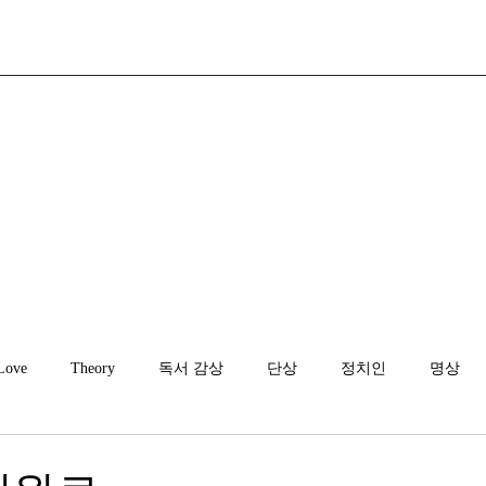
Love
Theory
독서 감상
단상
정치인
명상