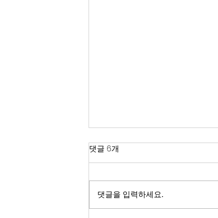
한국 경제
댓글 6개
2026년이 밝았다. KOSPI는 4,400
을 돌파하며 사상 최고치를 경신했
고, 서울 아파트 값은 2025년 한 해
댓글을 입력하세요.
동안 8.71% 올랐다. 1999년 이후
최고의 주식시장 수익률이라고 한