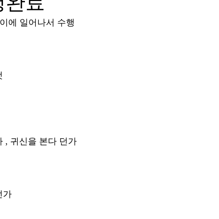
행완료
 사이에 일어나서 수행
것
 , 귀신을 본다 던가
던가