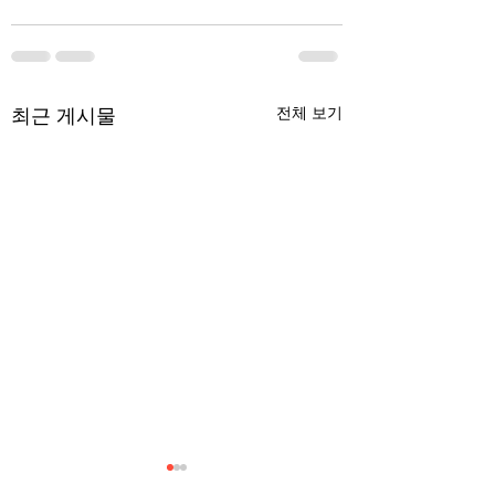
최근 게시물
전체 보기
무엇이 AI 강국인가
중국 경제의 구조