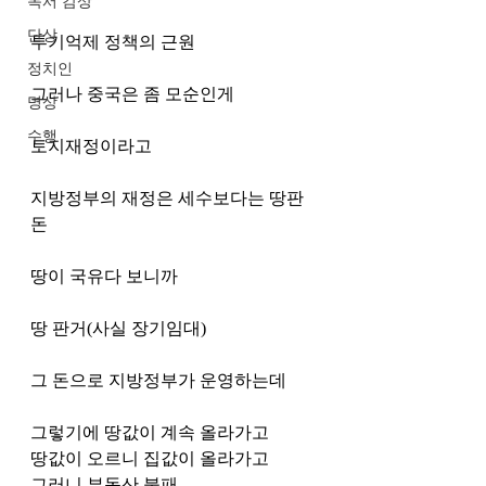
독서 감상
단상
투기억제 정책의 근원
정치인
그러나 중국은 좀 모순인게
명상
수행
토지재정이라고
지방정부의 재정은 세수보다는 땅판 
돈
땅이 국유다 보니까
땅 판거(사실 장기임대)
그 돈으로 지방정부가 운영하는데
그렇기에 땅값이 계속 올라가고
땅값이 오르니 집값이 올라가고
그러니 부동산 불패