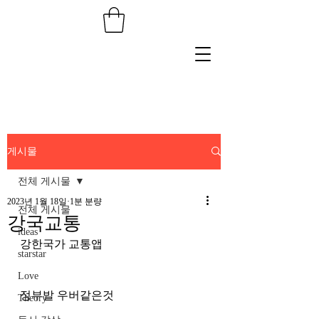
게시물
전체 게시물
2023년 1월 18일
1분 분량
전체 게시물
강국교통
ideas
강한국가 교통앱
starstar
Love
정부발 우버같은것
Theory