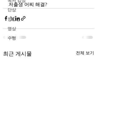
독서 감상
저출생 어찌 해결? 
단상
정치인
명상
수행
최근 게시물
전체 보기