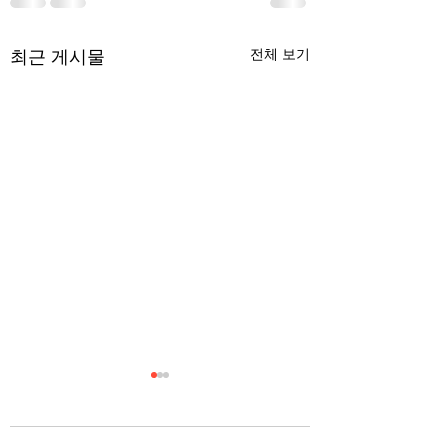
최근 게시물
전체 보기
무엇이 AI 강국인가
중국 경제의 구조
험요소 분석: 신용
정부가 AI G3를 외치고 있
과 자본 이탈의 동