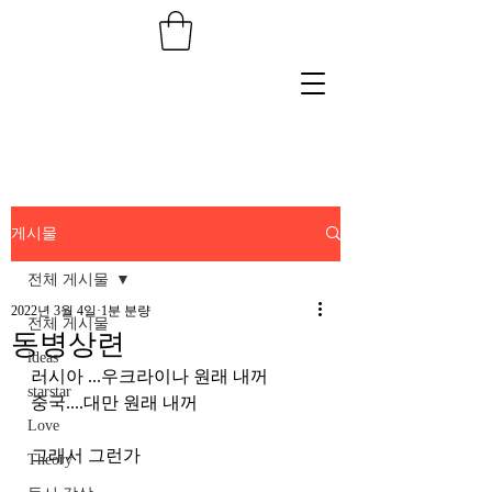
게시물
전체 게시물
2022년 3월 4일
1분 분량
전체 게시물
동병상련
ideas
러시아 ...우크라이나 원래 내꺼
starstar
중국....대만 원래 내꺼
Love
그래서 그런가
Theory