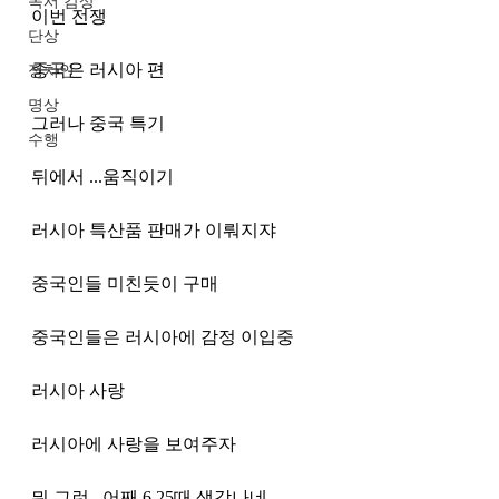
독서 감상
이번 전쟁
단상
중국은 러시아 편
정치인
명상
그러나 중국 특기
수행
뒤에서 ...움직이기
러시아 특산품 판매가 이뤄지쟈
중국인들 미친듯이 구매
중국인들은 러시아에 감정 이입중
러시아 사랑
러시아에 사랑을 보여주자
뭐 그런...어째 6.25때 생각나네