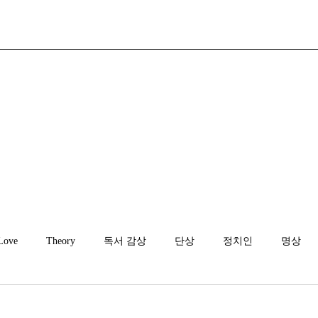
Love
Theory
독서 감상
단상
정치인
명상