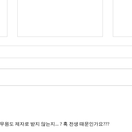
무엇이 AI 강국인가
중국
분석
정부가 AI G3를 외치고 있다. 미
동시
국, 중국 다음 3위권 진입을 국가
서론 
목표로 삼았다. 100조 원 규모 펀드
가지
를 조성하고, AI 예산을 84% 증액
고 있
했다. NVIDIA로부터 26만 개 블랙
수축
웰 GPU를 공급받기로 했고,
다. 
OpenAI와 파트너십도 체결했다.
인을 
소버린 AI라는 말도 나온다. 국가
는 악순
주권을 지키는 AI를 만들겠다는
성하
거다. 그런데 AI 강국이 뭔지부터
원도 제자로 받지 않는지... ? 혹 전생 때문인가요??? 
둔화
물
봐야 