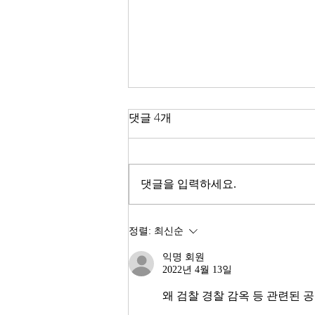
한국 경제
댓글 4개
2026년이 밝았다. KOSPI는 4,400
을 돌파하며 사상 최고치를 경신했
고, 서울 아파트 값은 2025년 한 해
댓글을 입력하세요.
동안 8.71% 올랐다. 1999년 이후
최고의 주식시장 수익률이라고 한
다. 숫자만 보면 대한민국 경제가
정렬:
최신순
전성기를 구가하는 것처럼 보인다.
익명 회원
그러나 상가 절반이 공실이고, 폐
2022년 4월 13일
업 신고가 줄을 잇는다. 자영업자
10명 중 4명 이상이 향후 3년 내
왜 검찰 경찰 감옥 등 관련된 공무