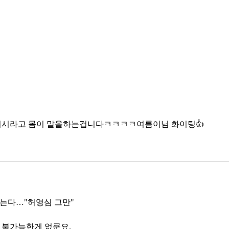
 쉬시라고 몸이 말을하는겁니다ㅋㅋㅋㅋ여름이님 화이팅👍
 짓는다…"허영심 그만"
은 불가능한게 없쿤요.