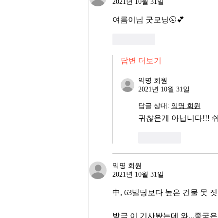
2021년 10월 31일
여름이님 굿모닝🌝💕
좋아요
답변 더보기
익명 회원
2021년 10월 31일
답글 상대:
익명 회원
귀찮은게 아닙니다!!!
좋아요
익명 회원
2021년 10월 31일
中, 63빌딩보다 높은 건물 못
방금 이 기사봤는데 와...중국