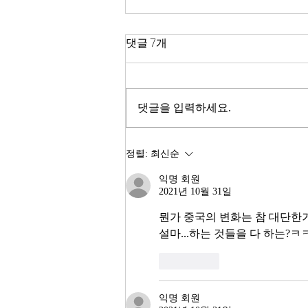
한국 경제
댓글 7개
2026년이 밝았다. KOSPI는 4,400
을 돌파하며 사상 최고치를 경신했
고, 서울 아파트 값은 2025년 한 해
댓글을 입력하세요.
동안 8.71% 올랐다. 1999년 이후
최고의 주식시장 수익률이라고 한
다. 숫자만 보면 대한민국 경제가
정렬:
최신순
전성기를 구가하는 것처럼 보인다.
익명 회원
그러나 상가 절반이 공실이고, 폐
2021년 10월 31일
업 신고가 줄을 잇는다. 자영업자
10명 중 4명 이상이 향후 3년 내
뭔가 중국의 변화는 참 대단
설마...하는 것들을 다 하는?
좋아요
익명 회원