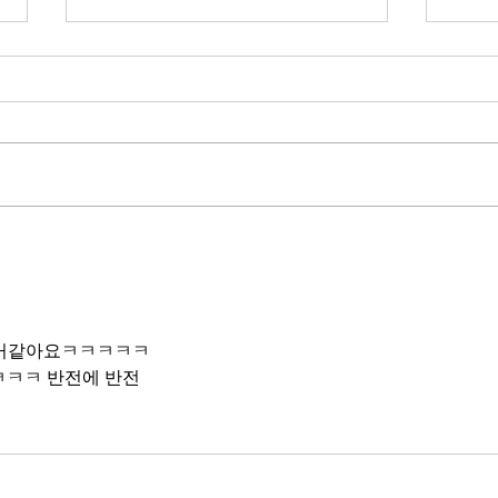
무엇이 AI 강국인가
중국
분석
정부가 AI G3를 외치고 있다. 미
동시
국, 중국 다음 3위권 진입을 국가
서론 
목표로 삼았다. 100조 원 규모 펀드
가지
를 조성하고, AI 예산을 84% 증액
고 있
했다. NVIDIA로부터 26만 개 블랙
수축
웰 GPU를 공급받기로 했고,
다. 
OpenAI와 파트너십도 체결했다.
인을 
소버린 AI라는 말도 나온다. 국가
는 악순
주권을 지키는 AI를 만들겠다는
성하
거다. 그런데 AI 강국이 뭔지부터
한거같아요ㅋㅋㅋㅋㅋ
둔화
물
ㅋㅋㅋㅋ 반전에 반전
봐야 
태