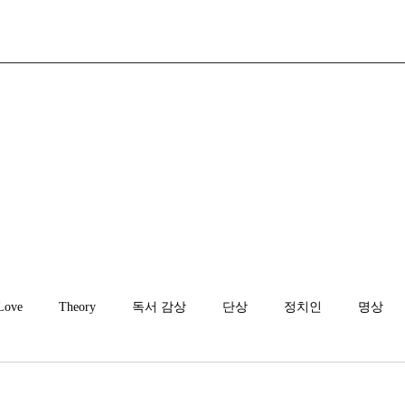
Love
Theory
독서 감상
단상
정치인
명상