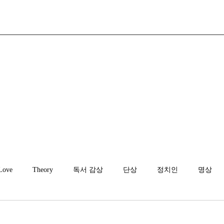
Love
Theory
독서 감상
단상
정치인
명상