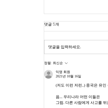
한국 경제
댓글 5개
2026년이 밝았다. KOSPI는 4,400
을 돌파하며 사상 최고치를 경신했
고, 서울 아파트 값은 2025년 한 해
댓글을 입력하세요.
동안 8.71% 올랐다. 1999년 이후
최고의 주식시장 수익률이라고 한
다. 숫자만 보면 대한민국 경제가
정렬:
최신순
전성기를 구가하는 것처럼 보인다.
익명 회원
그러나 상가 절반이 공실이고, 폐
2021년 10월 16일
업 신고가 줄을 잇는다. 자영업자
10명 중 4명 이상이 향후 3년 내
(저도 이런 저런..) 중국은 유인
음... 우리나라 어떤 이들은
그럼. 다른 사람에게 사고를 뒤집