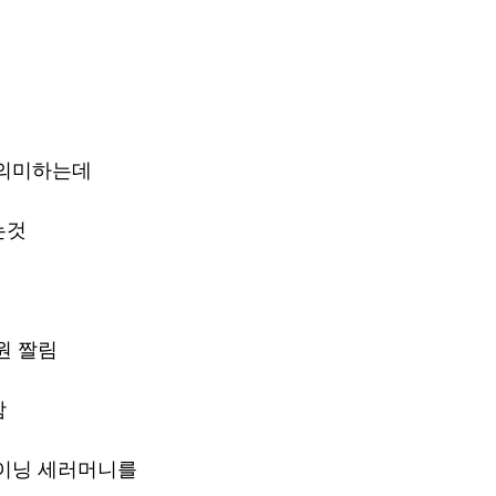
 의미하는데
는것
원 짤림
함
싸이닝 세러머니를