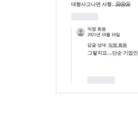
대형사고나면 사형...🥶🥶🥶
좋아요
익명 회원
2021년 10월 16일
답글 상대:
익명 회원
그렇지요....단순 기업
좋아요