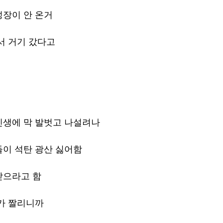
성장이 안 온거
서 거기 갔다고
면
민생에 막 발벗고 나설려나
이 석탄 광산 싫어함
닫으라고 함
가 짤리니까