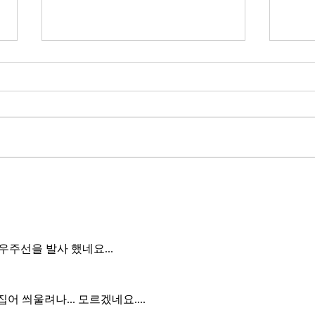
무엇이 AI 강국인가
중국
분석
정부가 AI G3를 외치고 있다. 미
동시
국, 중국 다음 3위권 진입을 국가
서론 
목표로 삼았다. 100조 원 규모 펀드
가지
를 조성하고, AI 예산을 84% 증액
고 있
했다. NVIDIA로부터 26만 개 블랙
수축
웰 GPU를 공급받기로 했고,
다. 
OpenAI와 파트너십도 체결했다.
인을 
소버린 AI라는 말도 나온다. 국가
는 악순
주권을 지키는 AI를 만들겠다는
성하
거다. 그런데 AI 강국이 뭔지부터
 우주선을 발사 했네요...
둔화
물
봐야 
태
어 씌울려나... 모르겠네요....