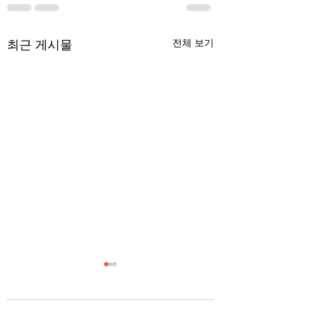
최근 게시물
전체 보기
무엇이 AI 강국인가
중국 경제의 구조
험요소 분석: 신용
정부가 AI G3를 외치고 있