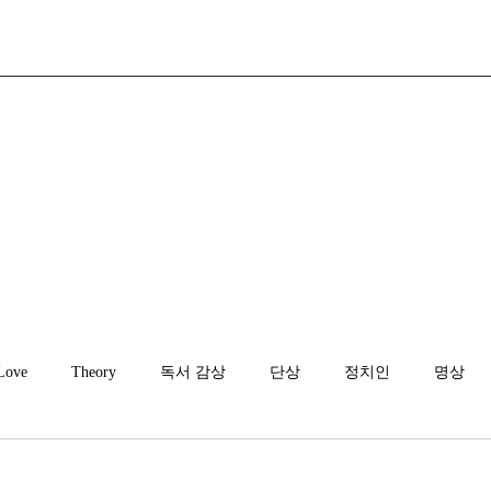
Love
Theory
독서 감상
단상
정치인
명상