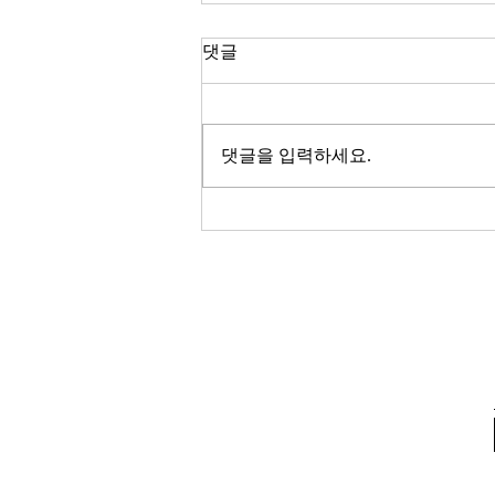
한국 경제
댓글
2026년이 밝았다. KOSPI는 4,400
을 돌파하며 사상 최고치를 경신했
고, 서울 아파트 값은 2025년 한 해
댓글을 입력하세요.
동안 8.71% 올랐다. 1999년 이후
최고의 주식시장 수익률이라고 한
다. 숫자만 보면 대한민국 경제가
전성기를 구가하는 것처럼 보인다.
그러나 상가 절반이 공실이고, 폐
업 신고가 줄을 잇는다. 자영업자
10명 중 4명 이상이 향후 3년 내