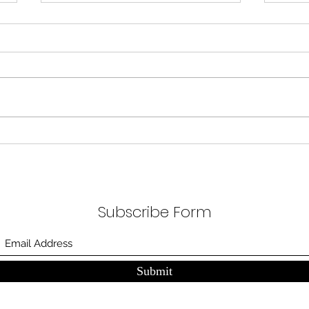
무엇이 AI 강국인가
중국
분석
정부가 AI G3를 외치고 있다. 미
동시
국, 중국 다음 3위권 진입을 국가
서론 
목표로 삼았다. 100조 원 규모 펀드
가지
를 조성하고, AI 예산을 84% 증액
고 있
했다. NVIDIA로부터 26만 개 블랙
수축
웰 GPU를 공급받기로 했고,
다. 
OpenAI와 파트너십도 체결했다.
인을 
소버린 AI라는 말도 나온다. 국가
는 악순
주권을 지키는 AI를 만들겠다는
성하
거다. 그런데 AI 강국이 뭔지부터
Subscribe Form
둔화
물
봐야 
태
Submit