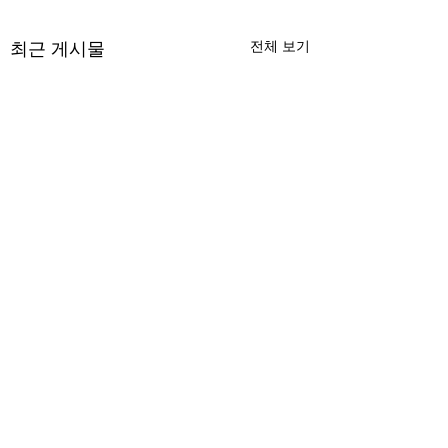
최근 게시물
전체 보기
무엇이 AI 강국인가
중국 경제의 구조
험요소 분석: 신용
정부가 AI G3를 외치고 있
과 자본 이탈의 동
댓글