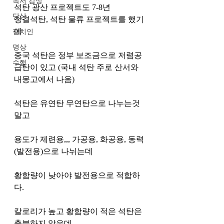
독서 감상
석탄 광산 프로젝트도 7-8년
단상
청결석탄, 석탄 물류 프로젝트를 했기
에
정치인
명상
중국 석탄은 정부 보조금으로 저렴공
수행
급탄이 있고 (국내 석탄 주로 산서와 
내몽고에서 나옴)
석탄은 유연탄 무연탄으로 나누는것 
말고
용도가 제련용,,, 가공용, 화공용, 동력
(발전용)으로 나뉘는데
황함량이 낮아야 발전용으로 적합하
다.
칼로리가 높고 황함량이 적은 석탄은 
충분하지 않은데