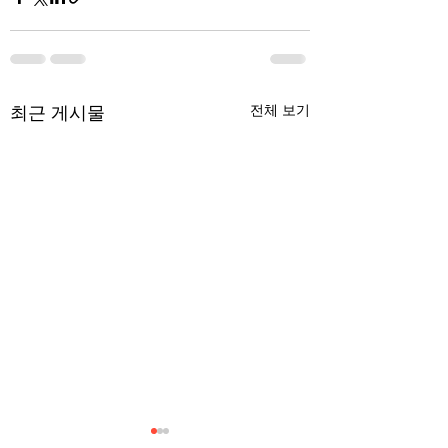
최근 게시물
전체 보기
무엇이 AI 강국인가
중국 경제의 구조