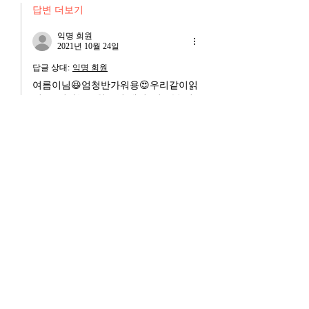
답변 더보기
익명 회원
2021년 10월 24일
답글 상대:
익명 회원
여름이님😆엄청반가워용😍우리같이읽
어요. 영화는10월26일 새벽3시25분 시
네프채널에서 상영한다고 하는데..저는
ㅋㅋ책읽구 youtube으로 볼려구요
좋아요
익명 회원
2021년 10월 23일
장예모감독 인생이란영화보면서도 공산당
의 두얼굴을 봤네요.... ㄷㄷㄷ 명작이에
요. 다들 한번 보시길 남는게 많더라고요. 
좋아요
답변 더보기