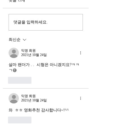
다. 미국, 중국 다음 3위권
서론 2025년 현재 
행
진입을 국가 목표로 삼았다.
는 두 가지 거시적 
100조 원 규모 펀드를 조성
동시에 진행되고 있다
하고, AI 예산을 84% 증액
신용 시장의 급격한
댓글을 입력하세요.
했다. NVIDIA로부터 26만
외국 자본의 대규모
개 블랙웰 GPU를 공급받기
다. 이 두 현상은 각
최신순
로 했고, OpenAI와 파트너
적인 원인을 가지고 
십도 체결했다. 소버린 AI
상호 강화하는 악순
익명 회원
라는 말도 나온다. 국가 주
2021년 10월 24일
(Vicious Cycle) 
권을 지키는 AI를 만들겠다
하고 있다는 점에서
설마 팬더가 . .  시형은 아니겠지요?ㅋㅋ
는 거다. 그런데 AI 강국이
경기 둔화와는 질적
ㄱ😅
뭔지부터 물
른 국면으로 봐야 한다
좋아요
장. 신용 수축의 실태
익명 회원
2021년 10월 24일
와  ㅎㅎ 영화추천 감사합니다~!^^
좋아요