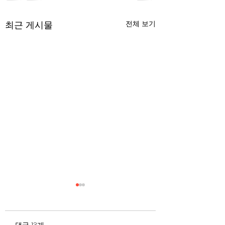
최근 게시물
전체 보기
무엇이 AI 강국인가
중국 경제의 구조
험요소 분석: 신용
정부가 AI G3를 외치고 있
과 자본 이탈의 동
댓글 13개