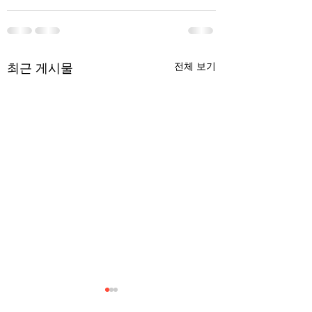
최근 게시물
전체 보기
무엇이 AI 강국인가
중국 경제의 구조