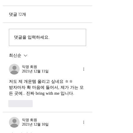
험요소 분석: 신용
정부가 AI G3를 외치고 있
과 자본 이탈의 동
댓글 12개
다. 미국, 중국 다음 3위권
서론 2025년 현재 
행
진입을 국가 목표로 삼았다.
는 두 가지 거시적 
100조 원 규모 펀드를 조성
동시에 진행되고 있다
하고, AI 예산을 84% 증액
신용 시장의 급격한
댓글을 입력하세요.
했다. NVIDIA로부터 26만
외국 자본의 대규모
개 블랙웰 GPU를 공급받기
다. 이 두 현상은 각
최신순
로 했고, OpenAI와 파트너
적인 원인을 가지고 
십도 체결했다. 소버린 AI
상호 강화하는 악순
익명 회원
라는 말도 나온다. 국가 주
2021년 12월 11일
(Vicious Cycle) 
권을 지키는 AI를 만들겠다
하고 있다는 점에서
저도 제 개운템 올리고 싶네요 ㅎㅎ
는 거다. 그런데 AI 강국이
경기 둔화와는 질적
받자마자 확 마음에 들어서, 제가 가는 모
뭔지부터 물
든 곳에.. 진짜 bring with me 입니다.
른 국면으로 봐야 한다
장. 신용 수축의 실태
좋아요
익명 회원
2021년 12월 10일