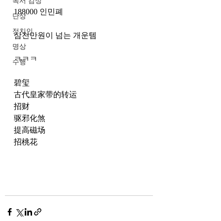
독서 감상
188000 인민폐
단상
정치인
삼천만원이 넘는 개운템
명상
ㅋㅋㅋ
수행
碧玺 
古代皇家带的转运
招财
驱邪化煞 
提高磁场 
招桃花