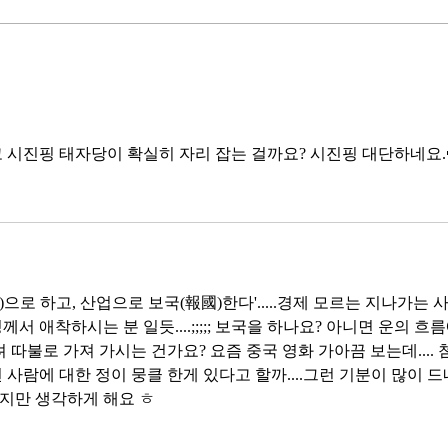
를 조성하고, AI 예산을 84% 증액
고 있
했다. NVIDIA로부터 26만 개 블랙
수축
웰 GPU를 공급받기로 했고,
다. 
OpenAI와 파트너십도 체결했다.
인을 
소버린 AI라는 말도 나온다. 국가
는 악순
주권을 지키는 AI를 만들겠다는
성하
거다. 그런데 AI 강국이 뭔지부터
 시진핑 태자당이 확실히 자리 잡는 걸까요? 시진핑 대단하네요.
둔화
물
봐야 
태
(本)으로 하고, 산업으로 보국(報國)한다'.....경제 모르는 지나가는 
 애착하시는 분 일듯....;;;;; 보국을 하나요? 아니면 운의 흐름
따불로 가져 가시는 건가요? 요즘 중국 영화 가아끔 보는데.... 
사람에 대한 정이 뭉클 한게 있다고 할까....그런 기분이 많이 드
짧지만 생각하게 해요 ㅎ