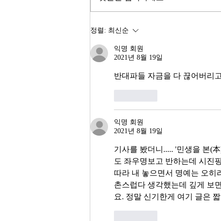
동안 8.71% 올랐다. 1999년 이후
최고의 주식시장 수익률이라고 한
다. 숫자만 보면 대한민국 경제가
정렬:
최신순
전성기를 구가하는 것처럼 보인다.
익명 회원
그러나 상가 절반이 공실이고, 폐
2021년 8월 19일
업 신고가 줄을 잇는다. 자영업자
10명 중 4명 이상이 향후 3년 내
반대파들 자금을 다 끊어버리고
좋아요
익명 회원
2021년 8월 19일
기사를 봤더니..... '민생을 본
도 좌우명보고 반하는데 시진핑께서
따라 내 놓으면서 명예는 오히려 
촌스럽다 생각했는데 깊게 보면 
요. 정말 신기한게 여기 글은 
좋아요