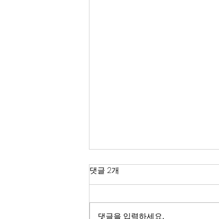
한국 경제
댓글 2개
2026년이 밝았다. KOSPI는 4,400
을 돌파하며 사상 최고치를 경신했
고, 서울 아파트 값은 2025년 한 해
댓글을 입력하세요.