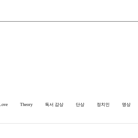
Love
Theory
독서 감상
단상
정치인
명상