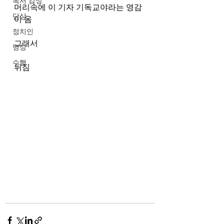
독서 감상
머리속에 이 기자 기독교야라는 영감
단상
이 옴
정치인
그래서
명상
수행
뒤짐