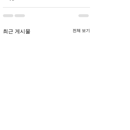
최근 게시물
전체 보기
무엇이 AI 강국인가
중국 경제의 구조