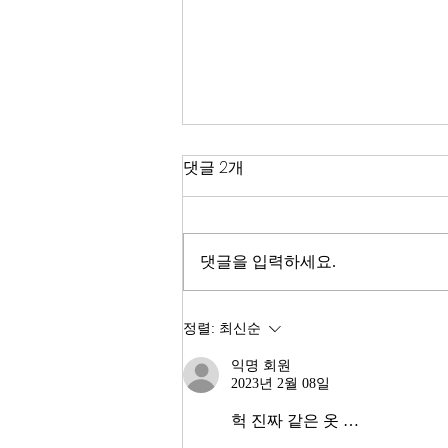
한국 경제
댓글 2개
2026년이 밝았다. KOSPI는 4,400
을 돌파하며 사상 최고치를 경신했
고, 서울 아파트 값은 2025년 한 해
댓글을 입력하세요.
동안 8.71% 올랐다. 1999년 이후
최고의 주식시장 수익률이라고 한
다. 숫자만 보면 대한민국 경제가
정렬:
최신순
전성기를 구가하는 것처럼 보인다.
익명 회원
그러나 상가 절반이 공실이고, 폐
2023년 2월 08일
업 신고가 줄을 잇는다. 자영업자
10명 중 4명 이상이 향후 3년 내
헉 진짜 같은 옷 … 