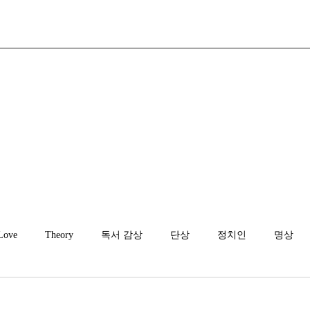
Love
Theory
독서 감상
단상
정치인
명상