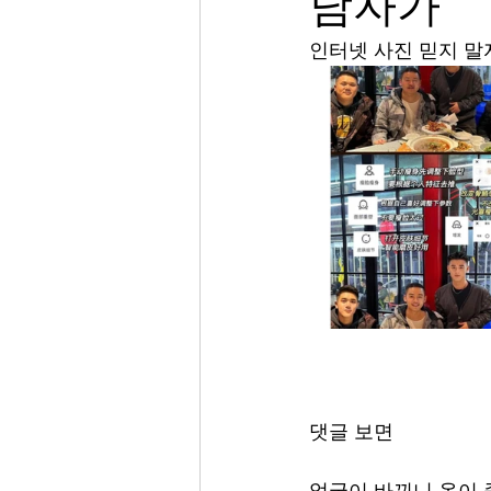
남자가
인터넷 사진 믿지 말
댓글 보면
얼굴이 바뀌니 옷이