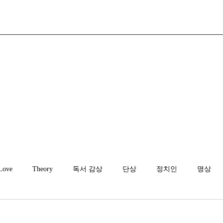
Love
Theory
독서 감상
단상
정치인
명상