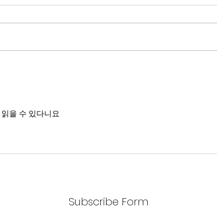
분석
정부가 AI G3를 외치고 있다. 미
동시
국, 중국 다음 3위권 진입을 국가
서론 
목표로 삼았다. 100조 원 규모 펀드
가지
를 조성하고, AI 예산을 84% 증액
고 있
했다. NVIDIA로부터 26만 개 블랙
수축
웰 GPU를 공급받기로 했고,
다. 
OpenAI와 파트너십도 체결했다.
인을 
소버린 AI라는 말도 나온다. 국가
는 악순
주권을 지키는 AI를 만들겠다는
성하
거다. 그런데 AI 강국이 뭔지부터
걸 읽을 수 있다니요
둔화
물
봐야 
태
Subscribe Form