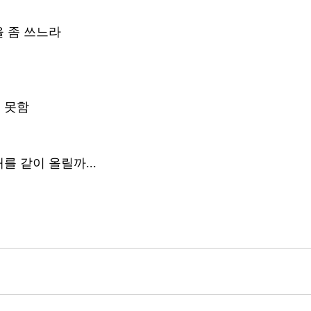
 좀 쓰느라 
 못함
를 같이 올릴까...