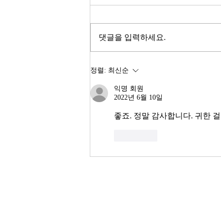
2026년이 밝았다. KOSPI는 4,400
을 돌파하며 사상 최고치를 경신했
고, 서울 아파트 값은 2025년 한 해
댓글을 입력하세요.
동안 8.71% 올랐다. 1999년 이후
최고의 주식시장 수익률이라고 한
다. 숫자만 보면 대한민국 경제가
정렬:
최신순
전성기를 구가하는 것처럼 보인다.
익명 회원
그러나 상가 절반이 공실이고, 폐
2022년 6월 10일
업 신고가 줄을 잇는다. 자영업자
10명 중 4명 이상이 향후 3년 내
좋죠. 정말 감사합니다. 귀한 
좋아요