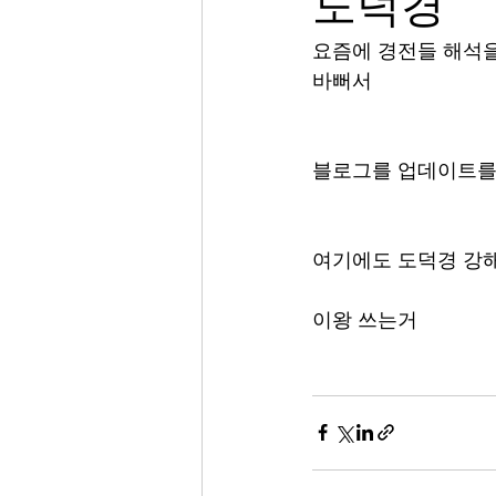
도덕경
요즘에 경전들 해석을
바뻐서 
블로그를 업데이트를
여기에도 도덕경 강해
이왕 쓰는거