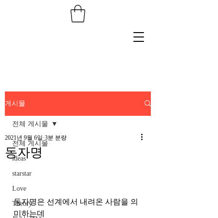
게시물
전체 게시물
2021년 9월 6일
3분 분량
전체 게시물
동자명
ideas
starstar
Love
동자명은 선계에서 내려온 사람을 의
Theory
미하는데 