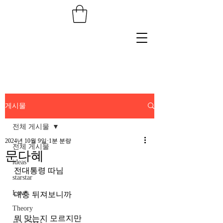
게시물
전체 게시물
2024년 10월 9일
1분 분량
전체 게시물
문다혜
ideas
전대통령 따님
starstar
Love
대충 뒤져보니까
Theory
뭐 맞는지 모르지만 