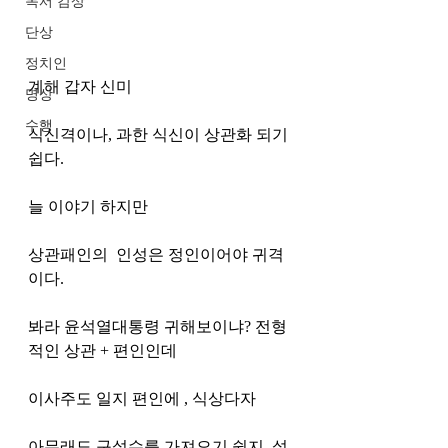
독서 감상
단상
정치인
계해 갑자 신미 
명상
수행
식신격이나, 과한 식신이 상관화 되기 
쉽다. 
늘 이야기 하지만
상관패인의  인성은 정인이어야 귀격
이다. 
봐라 윤석열대통령 귀해보이냐? 전형
적인 상관 + 편인인데
이사주도 일지 편인에 , 식상다자 
아무래도 구설수를 가져오기 쉽지, 설