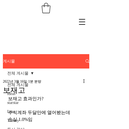
게시물
전체 게시물
2022년 3월 16일
1분 분량
전체 게시물
보재고
ideas
보재고 효과인가?
starstar
Love
주식계좌 두달만에 열어봤는데
손실 1.0%임
Theory