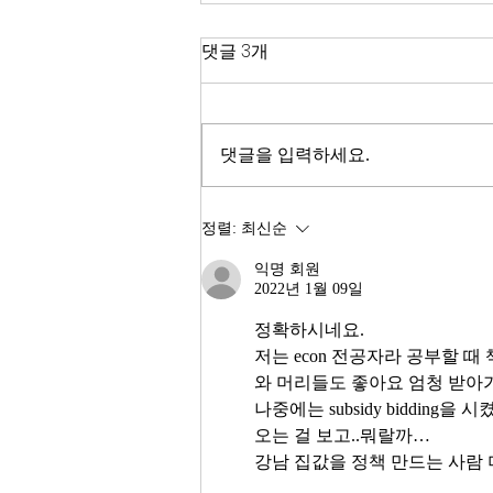
한국 경제
댓글 3개
2026년이 밝았다. KOSPI는 4,400
을 돌파하며 사상 최고치를 경신했
고, 서울 아파트 값은 2025년 한 해
댓글을 입력하세요.
동안 8.71% 올랐다. 1999년 이후
최고의 주식시장 수익률이라고 한
다. 숫자만 보면 대한민국 경제가
정렬:
최신순
전성기를 구가하는 것처럼 보인다.
익명 회원
그러나 상가 절반이 공실이고, 폐
2022년 1월 09일
업 신고가 줄을 잇는다. 자영업자
10명 중 4명 이상이 향후 3년 내
정확하시네요.
저는 econ 전공자라 공부할 때
와 머리들도 좋아요 엄청 받아가
나중에는 subsidy biddin
오는 걸 보고..뭐랄까…
강남 집값을 정책 만드는 사람 