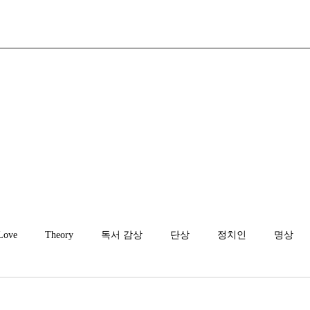
Love
Theory
독서 감상
단상
정치인
명상