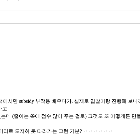
무엇이 AI 강국인가
중국
분석
정부가 AI G3를 외치고 있다. 미
동시
국, 중국 다음 3위권 진입을 국가
서론 
목표로 삼았다. 100조 원 규모 펀드
가지
를 조성하고, AI 예산을 84% 증액
고 있
했다. NVIDIA로부터 26만 개 블랙
수축
웰 GPU를 공급받기로 했고,
다. 
OpenAI와 파트너십도 체결했다.
인을 
소버린 AI라는 말도 나온다. 국가
는 악순
주권을 지키는 AI를 만들겠다는
성하
거다. 그런데 AI 강국이 뭔지부터
둔화
물
 책에서만 subsidy 부작용 배우다가, 실제로 입찰이랑 진행해 보니
봐야 
고..
태
g을 시켰는데 (줄이는 쪽에 점수 많이 주는 걸로) 그것도 또 어떻게든 만
머리로 도저히 못 따라가는 그런 기분? ㅋㅋㅋㅋㅋㅋ  