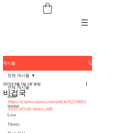
게시물
전체 게시물
2023년 6월 5일
1분 분량
전체 게시물
비겁국
ideas
https://n.news.naver.com/article/022/0003
starstar
819514?cds=news_edit
Love
Theory