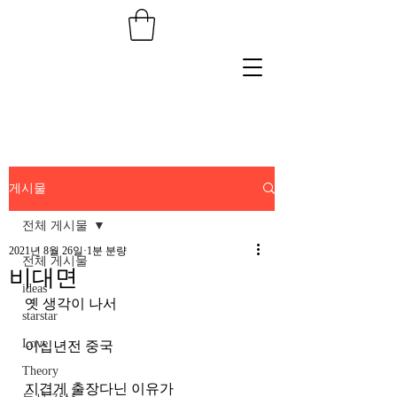
게시물
전체 게시물
2021년 8월 26일
1분 분량
전체 게시물
비대면
ideas
옛 생각이 나서
starstar
Love
이십년전 중국
Theory
지겹게 출장다닌 이유가