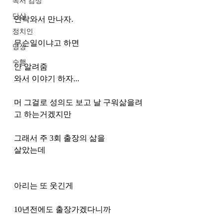
독서 감상
단상
연락와서 만나자.
정치인
무슨일이냐고 하면
명상
수행
안 알려줌
와서 이야기 하자...
머 그걸로 성의도 보고 날 구워삶을려
고 하는거겠지만
그래서 주 3회 출장의 삶을
살았는데
아리는 또 웃긴게
10년전에도 출장가겠다니까