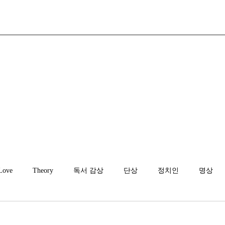
Love
Theory
독서 감상
단상
정치인
명상