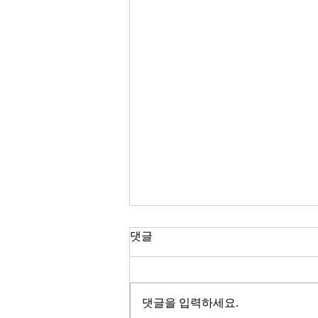
한국 경제
댓글
2026년이 밝았다. KOSPI는 4,400
을 돌파하며 사상 최고치를 경신했
고, 서울 아파트 값은 2025년 한 해
댓글을 입력하세요.
동안 8.71% 올랐다. 1999년 이후