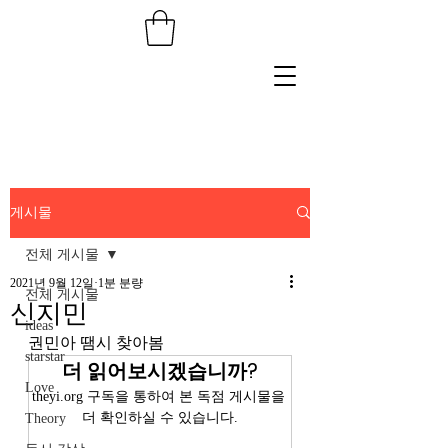
게시물
전체 게시물
2021년 9월 12일
1분 분량
전체 게시물
신지민
ideas
권민아 땜시 찾아봄
starstar
더 읽어보시겠습니까?
Love
theyi.org 구독을 통하여 본 독점 게시물을 
더 확인하실 수 있습니다.
Theory